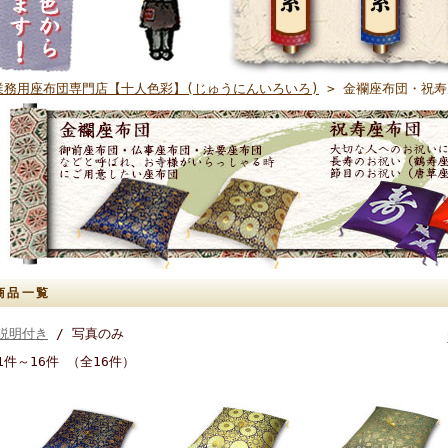
業務用座布団専門店【十人色彩】(じゅうにんいろいろ)
> 金襴座布団・祝寿
商品一覧
説明付き
/ 写真のみ
1件～16件 （全16件）