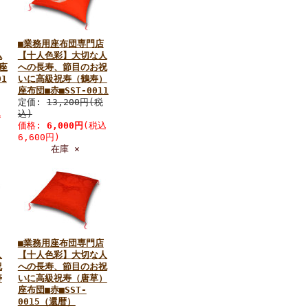
■業務用座布団専門店
仏
【十人色彩】大切な人
座
への長寿、節目のお祝
01
いに高級祝寿（鶴寿）
座布団■赤■SST-0011
定価:
13,200円(税
込
込)
価格:
6,000円
(税込
6,600円)
在庫 ×
■業務用座布団専門店
人
【十人色彩】大切な人
祝
への長寿、節目のお祝
寿
いに高級祝寿（唐草）
座布団■赤■SST-
0015（還暦）