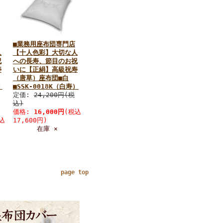
■業務用座布団専門店
人
【十人色彩】大切な人
祝
への長寿、節目のお祝
寿
いに【正絹】高級祝寿
（唐草）座布団■白
・
■SSK-0018K（白寿）
定価:
24,200円(税
込)
価格:
16,000円
(税込
込
17,600円)
在庫 ×
page top