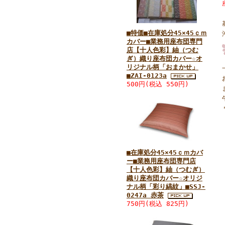
■特価■在庫処分45×45ｃｍ
カバー■業務用座布団専門
店【十人色彩】紬（つむ
ぎ）織り座布団カバー☆オ
リジナル柄「おまかせ」
■ZAI-0123a
500円(税込 550円)
■在庫処分45×45ｃｍカバ
ー■業務用座布団専門店
【十人色彩】紬（つむぎ）
織り座布団カバー☆オリジ
ナル柄「彩り縞紋」■SSJ-
0247a 赤茶
750円(税込 825円)