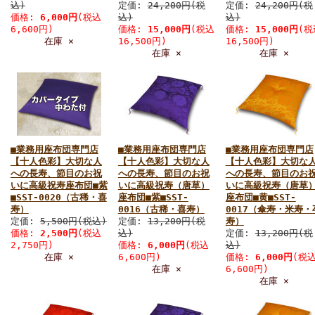
込)
定価:
24,200円(税
定価:
24,200円(税
価格:
6,000円
(税込
込)
込)
6,600円)
価格:
15,000円
(税込
価格:
15,000円
(税
在庫 ×
16,500円)
16,500円)
在庫 ×
在庫 ×
■業務用座布団専門店
■業務用座布団専門店
■業務用座布団専門店
【十人色彩】大切な人
【十人色彩】大切な人
【十人色彩】大切な
への長寿、節目のお祝
への長寿、節目のお祝
への長寿、節目のお
いに高級祝寿座布団■紫
いに高級祝寿（唐草）
いに高級祝寿（唐草
■SST-0020（古稀・喜
座布団■紫■SST-
座布団■黄■SST-
寿）
0016（古稀・喜寿）
0017（傘寿・米寿・
定価:
5,500円(税込)
定価:
13,200円(税
寿）
価格:
2,500円
(税込
込)
定価:
13,200円(税
2,750円)
価格:
6,000円
(税込
込)
在庫 ×
6,600円)
価格:
6,000円
(税
在庫 ×
6,600円)
在庫 ×