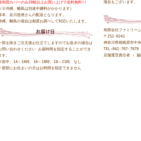
場合もございます。
座布団カバーのみ20枚以上お買い上げで送料無料!!
（※沖縄、離島は別途中継料がかかります）
基本、佐川急便さんの配送となります。
沖縄、離島の場合は都度お調べして対応いたします。
有限会社ファミリー
〒252-0241
神奈川県相模原市中
一部を除きご注文後お仕立てしますのでお急ぎの場合は
TEL:042-707-7878 
お問い合わせください お届時間を指定することができ
店舗運営責任者 : 脇
ます。
午前中、14～16時、16～18時、18～21時、なし
＊郡部にお住まいの方はお時間を指定できません