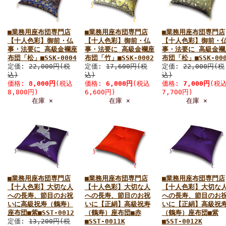
■業務用座布団専門店
■業務用座布団専門店
■業務用座布団専門店
【十人色彩】御前・仏
【十人色彩】御前・仏
【十人色彩】御前・
事・法要に 高級金襴座
事・法要に 高級金襴座
事・法要に 高級金襴
布団「松」■SSK-0004
布団「竹」■SSK-0002
布団「松」■SSK-00
定価:
22,000円(税
定価:
17,600円(税
定価:
22,000円(税
込)
込)
込)
価格:
8,000円
(税込
価格:
6,000円
(税込
価格:
7,000円
(税
8,800円)
6,600円)
7,700円)
在庫 ×
在庫 ×
在庫 ×
■業務用座布団専門店
■業務用座布団専門店
■業務用座布団専門店
【十人色彩】大切な人
【十人色彩】大切な人
【十人色彩】大切な
への長寿、節目のお祝
への長寿、節目のお祝
への長寿、節目のお
いに高級祝寿（鶴寿）
いに【正絹】高級祝寿
いに【正絹】高級祝
座布団■紫■SST-0012
（鶴寿）座布団■赤
（鶴寿）座布団■紫
定価:
13,200円(税
■SST-0011K
■SST-0012K