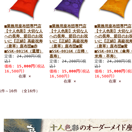
■業務用座布団専門店
■業務用座布団専門店
■業務用座布団専門店
【十人色彩】大切な人
【十人色彩】大切な人
【十人色彩】大切な
への長寿、節目のお祝
への長寿、節目のお祝
への長寿、節目のお
いに【正絹】高級祝寿
いに【正絹】高級祝寿
いに【正絹】高級祝
（唐草）座布団■赤
（唐草）座布団■紫
（唐草）座布団■黄
■SSK-0015K（還暦）
■SSK-0016K（古稀・
■SSK-0017K（傘寿
定価:
24,200円(税
喜寿）
米寿・卒寿）
込)
定価:
24,200円(税
定価:
24,200円(税
価格:
15,000円
(税込
込)
込)
16,500円)
価格:
15,000円
(税込
価格:
15,000円
(税
在庫 ×
16,500円)
16,500円)
在庫 ×
在庫 ×
1件～16件 （全16件）