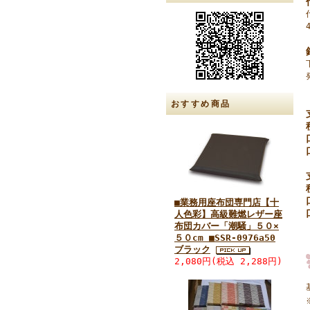
おすすめ商品
■業務用座布団専門店【十
人色彩】高級難燃レザー座
布団カバー「潮騒」５０×
５０cm ■SSR-0976a50
ブラック
2,080円(税込 2,288円)