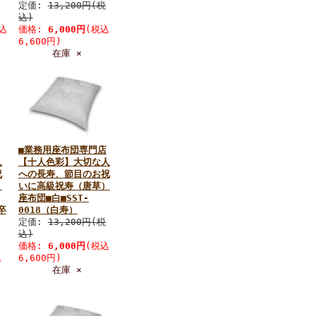
定価:
13,200円(税
込)
込
価格:
6,000円
(税込
6,600円)
在庫 ×
■業務用座布団専門店
人
【十人色彩】大切な人
祝
への長寿、節目のお祝
）
いに高級祝寿（唐草）
座布団■白■SST-
卒
0018（白寿）
定価:
13,200円(税
込)
価格:
6,000円
(税込
込
6,600円)
在庫 ×