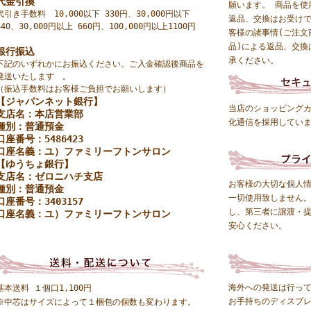
代金引換
願います。 商品を使
代引き手数料 10,000以下 330円、30,000円以下
返品、交換はお受け
440、30,000円以上 660円、100,000円以上1100円
客様の諸事情(ご注文
品)による返品、交換
銀行振込
承ください。
下記のいずれかにお振込ください。ご入金確認後商品を
発送いたします 。
（振込手数料はお客様ご負担でお願いします）
【ジャパンネット銀行】
当店のショッピングカ
支店名：本店営業部
化通信を採用してい
種別：普通預金
口座番号：5486423
口座名義：ユ）ファミリーフトンサロン
【ゆうちょ銀行】
支店名：ゼロニハチ支店
お客様の大切な個人
種別：普通預金
一切使用致しません。
口座番号：3403157
し、第三者に譲渡・
口座名義：ユ）ファミリーフトンサロン
安心ください。
海外への発送は行っ
基本送料 １個口1,100円
お手持ちのディスプ
※中芯はサイズによって１梱包の個数も変わります。