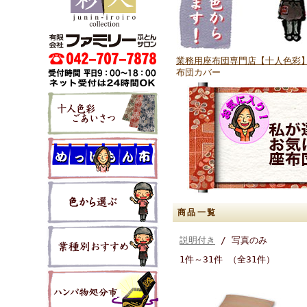
業務用座布団専門店【十人色彩】
布団カバー
商品一覧
説明付き
/ 写真のみ
1件～31件 （全31件）