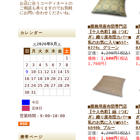
お店に合うコーディネートの
ご相談も承りますのでお気軽
にお問い合わせくださいね。
■業務用座布団専門店
■
【十人色彩】紬（つむ
【
カレンダー
ぎ）織り座布団カバー■
ぎ
私のお気に入り■SST-
私
＜
2026年8月
＞
0774c グリーン
0
日
月
火
水
木
金
土
定価:
4,290円(税込)
定
1
価格:
1,600円
(税込
価
1,760円)
1
2
3
4
5
6
7
8
9
10
11
12
13
14
15
16
17
18
19
20
21
22
23
24
25
26
27
28
29
30
31
今日
■業務用座布団専門店
■
定休日
【十人色彩】紬（つむ
【
営業時間：9:00~18:00
ぎ）織り座布団カバー■
ぎ
私のお気に入り■SST-
私
6840b ブルー
0
定価:
4,290円(税込)
定
携帯ページ
価格:
1,600円
(税込
価