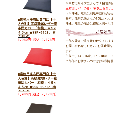
※中芯はサイズによって１梱包の
座布団カバーのみ20枚以上お買い
（※沖縄、離島は別途中継料がか
基本、佐川急便さんの配送となり
■業務用座布団専門店【十
沖縄、離島の場合は都度お調べし
人色彩】高級難燃レザー座
布団カバー「相模」４５×
４５cm ■SSR-0982b 青
1,980円(税込 2,178円)
一部を除きご注文後お仕立てしま
お問い合わせください お届時間
ます。
午前中、14～16時、16～18時、1
＊郡部にお住まいの方はお時間を
■業務用座布団専門店【十
人色彩】高級難燃レザー座
布団カバー「相模」４５×
４５cm ■SSR-0982a 赤
1,980円(税込 2,178円)