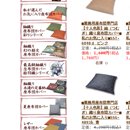
■業務用座布団専門店
■
【十人色彩】紬（つむ
【
ぎ）織り座布団カバー■
ぎ
私のお気に入り■SST-
私
6840ｄ ピンク
6
定価:
4,290円(税込)
定
価格:
1,600円
(税込
価
1,760円)
1
在庫 ○
■業務用座布団専門店
■
【十人色彩】紬（つむ
【
ぎ）織り座布団カバー■
ぎ
私のお気に入り■SSG-
私
4093b 青
4
定価:
4,290円(税込)
定