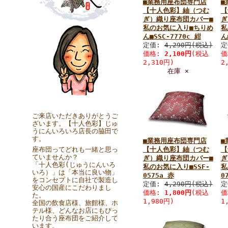
■業務用座布団専門店
■
【十人色彩】紬（つむ
【
ぎ）織り座布団カバー■
ぎ
私のお気に入り■ちりめ
私
ん■SSC-7770c 紺
ん
定価:
4,290円(税込)
定
価格:
2,100円
(税込
価
2,310円)
2
在庫 ×
ご来店いただきありがとうご
ざいます。【十人色彩】じゅ
うにんいろいろ店長の脇田で
す。
■業務用座布団専門店
■
座布団ってどれも一緒と思っ
【十人色彩】紬（つむ
【
ていませんか？
ぎ）織り座布団カバー■
ぎ
「十人色彩(じゅうにんいろ
私のお気に入り■SSF-
私
いろ）」は「本当に良い物」
0575a 赤
0
をコンセプトに自社で製造し
定価:
4,290円(税込)
定
安心の国産にこだわりまし
価格:
1,800円
(税込
価
た。
1,980円)
1
全国の飲食店様、旅館様、ホ
テル様、どんなお店にもぴっ
たり合う座布団をご紹介して
います。