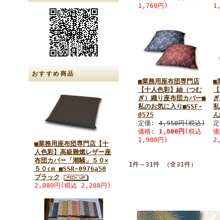
1,760円)
1
おすすめ商品
■業務用座布団専門店
■
【十人色彩】紬（つむ
【
ぎ）織り座布団カバー■
ぎ
私のお気に入り■SSF-
私
0575
ん
定価:
4,950円(税込)
定
価格:
1,800円
(税込
価
1,980円)
2
■業務用座布団専門店【十
人色彩】高級難燃レザー座
布団カバー「潮騒」５０×
1件～31件 （全31件）
５０cm ■SSR-0976a50
ブラック
2,080円(税込 2,288円)