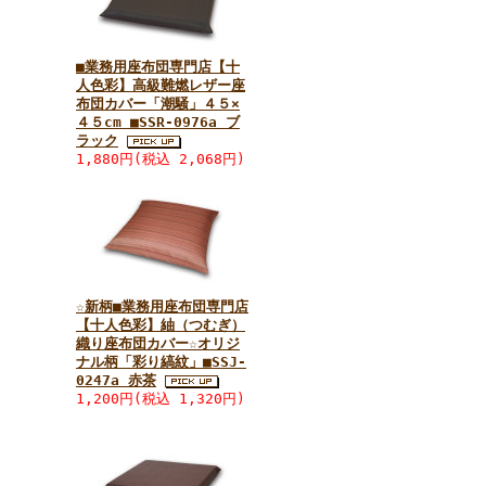
■業務用座布団専門店【十
人色彩】高級難燃レザー座
布団カバー「潮騒」４５×
４５cm ■SSR-0976a ブ
ラック
1,880円(税込 2,068円)
☆新柄■業務用座布団専門店
【十人色彩】紬（つむぎ）
織り座布団カバー☆オリジ
ナル柄「彩り縞紋」■SSJ-
0247a 赤茶
1,200円(税込 1,320円)