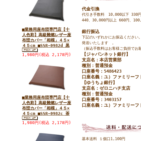
代金引換
代引き手数料 10,000以下 330円
440、30,000円以上 660円、100
■業務用座布団専門店【十
銀行振込
人色彩】高級難燃レザー座
下記のいずれかにお振込ください
布団カバー「相模」４５×
発送いたします 。
４５cm ■SSR-0982d 黒
（振込手数料はお客様ご負担でお
【ジャパンネット銀行】
1,980円(税込 2,178円)
支店名：本店営業部
種別：普通預金
口座番号：5486423
口座名義：ユ）ファミリーフ
【ゆうちょ銀行】
支店名：ゼロニハチ支店
種別：普通預金
■業務用座布団専門店【十
口座番号：3403157
人色彩】高級難燃レザー座
口座名義：ユ）ファミリーフ
布団カバー「相模」４５×
４５cm ■SSR-0982c 茶
1,980円(税込 2,178円)
基本送料 １個口1,100円