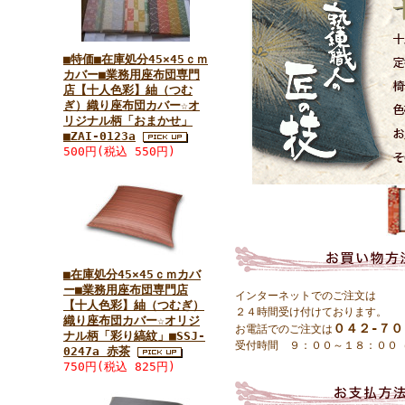
■特価■在庫処分45×45ｃｍ
カバー■業務用座布団専門
店【十人色彩】紬（つむ
ぎ）織り座布団カバー☆オ
リジナル柄「おまかせ」
■ZAI-0123a
500円(税込 550円)
■在庫処分45×45ｃｍカバ
ー■業務用座布団専門店
インターネットでのご注文は
【十人色彩】紬（つむぎ）
２４時間受け付けております。
織り座布団カバー☆オリジ
０４２-７
お電話でのご注文は
ナル柄「彩り縞紋」■SSJ-
受付時間 ９：００～１８：００
0247a 赤茶
750円(税込 825円)