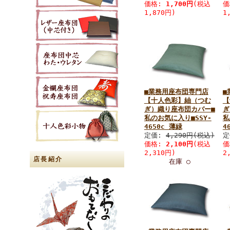
価格:
1,700円
(税込
価
1,870円)
1
■業務用座布団専門店
■
【十人色彩】紬（つむ
【
ぎ）織り座布団カバー■
ぎ
私のお気に入り■SSY-
私
4650c 薄緑
4
定価:
4,290円(税込)
定
価格:
2,100円
(税込
価
2,310円)
2
店長紹介
在庫 ○