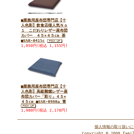
■業務用座布団専門店【十
人色彩】飲食店様人気Ｎｏ
１ こだわりレザー座布団
カバー ４５×４５cm 茶
■SSR-0415c
1,050円(税込 1,155円)
■業務用座布団専門店【十
人色彩】高級難燃レザー座
布団カバー「彩り」４５×
４５cm ■SSR-0980a 青
1,980円(税込 2,178円)
個人情報の取り扱いに
Copyright © 2008 fami