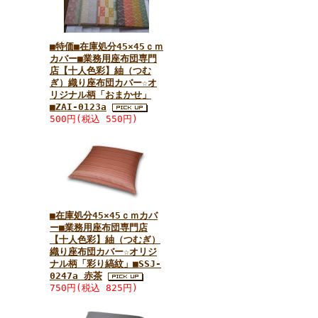
■特価■在庫処分45×45ｃｍ
カバー■業務用座布団専門
店【十人色彩】紬（つむ
ぎ）織り座布団カバー☆オ
リジナル柄「おまかせ」
■ZAI-0123a
500円(税込 550円)
■在庫処分45×45ｃｍカバ
ー■業務用座布団専門店
【十人色彩】紬（つむぎ）
織り座布団カバー☆オリジ
ナル柄「彩り縞紋」■SSJ-
0247a 赤茶
750円(税込 825円)