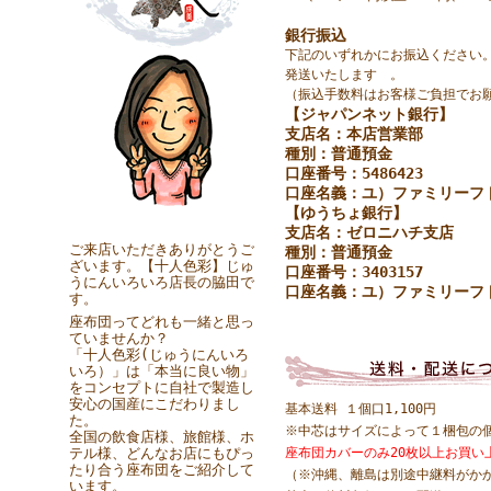
銀行振込
下記のいずれかにお振込ください
発送いたします 。
（振込手数料はお客様ご負担でお
【ジャパンネット銀行】
支店名：本店営業部
種別：普通預金
口座番号：5486423
口座名義：ユ）ファミリーフ
【ゆうちょ銀行】
支店名：ゼロニハチ支店
ご来店いただきありがとうご
種別：普通預金
ざいます。【十人色彩】じゅ
口座番号：3403157
うにんいろいろ店長の脇田で
口座名義：ユ）ファミリーフ
す。
座布団ってどれも一緒と思っ
ていませんか？
「十人色彩(じゅうにんいろ
いろ）」は「本当に良い物」
をコンセプトに自社で製造し
安心の国産にこだわりまし
基本送料 １個口1,100円
た。
※中芯はサイズによって１梱包の
全国の飲食店様、旅館様、ホ
テル様、どんなお店にもぴっ
座布団カバーのみ20枚以上お買い
たり合う座布団をご紹介して
（※沖縄、離島は別途中継料がか
います。