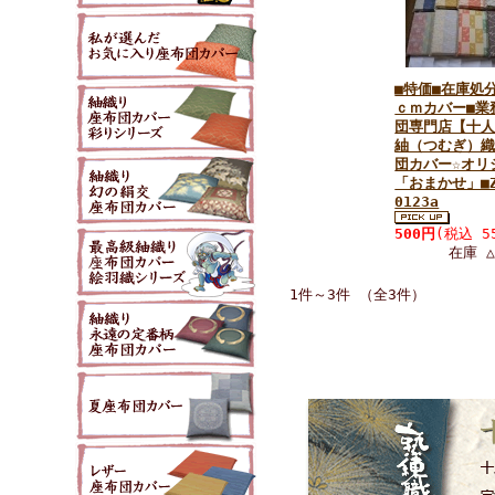
■特価■在庫処分
ｃｍカバー■業
団専門店【十
紬（つむぎ）
団カバー☆オリ
「おまかせ」■Z
0123a
500円
(税込 5
在庫 △
1件～3件 （全3件）