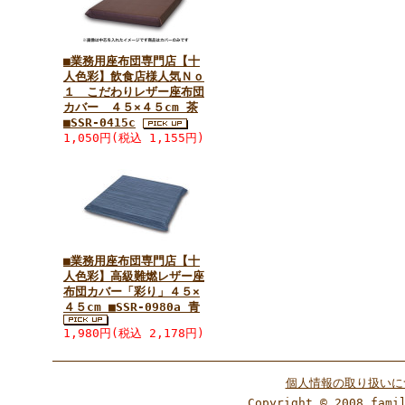
■業務用座布団専門店【十
人色彩】飲食店様人気Ｎｏ
１ こだわりレザー座布団
カバー ４５×４５cm 茶
■SSR-0415c
1,050円(税込 1,155円)
■業務用座布団専門店【十
人色彩】高級難燃レザー座
布団カバー「彩り」４５×
４５cm ■SSR-0980a 青
1,980円(税込 2,178円)
個人情報の取り扱いに
Copyright © 2008 fami