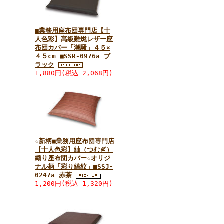
■業務用座布団専門店【十
人色彩】高級難燃レザー座
布団カバー「潮騒」４５×
４５cm ■SSR-0976a ブ
ラック
1,880円(税込 2,068円)
☆新柄■業務用座布団専門店
【十人色彩】紬（つむぎ）
織り座布団カバー☆オリジ
ナル柄「彩り縞紋」■SSJ-
0247a 赤茶
1,200円(税込 1,320円)